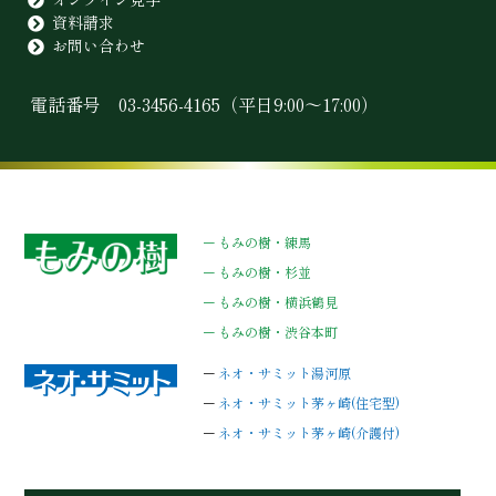
資料請求
お問い合わせ
電話番号
03-3456-4165
（平日9:00〜17:00）
–
もみの樹・練馬
–
もみの樹・杉並
–
もみの樹・横浜鶴見
–
もみの樹・渋谷本町
–
ネオ・サミット湯河原
–
ネオ・サミット茅ヶ崎(住宅型)
–
ネオ・サミット茅ヶ崎(介護付)