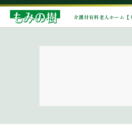
介護付有料老人ホーム【