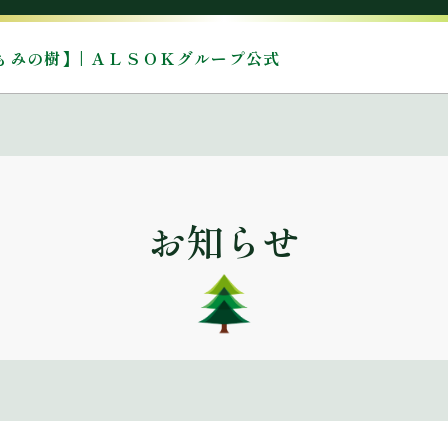
もみの樹】| ＡＬＳＯＫグループ公式
お知らせ