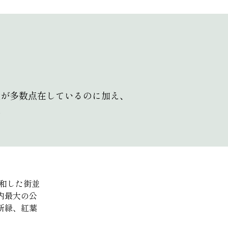
設が多数点在しているのに加え、
境
和した街並
内最大の公
新緑、紅葉