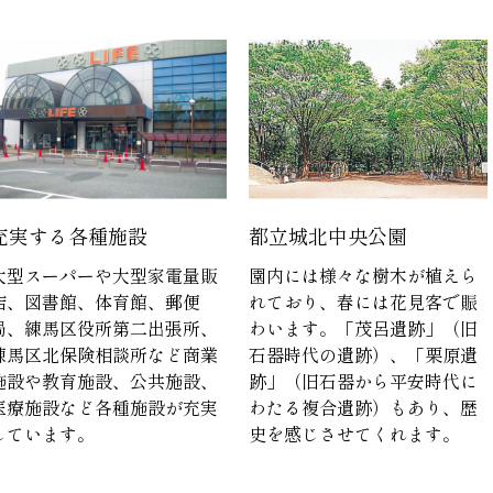
充実する各種施設
都立城北中央公園
大型スーパーや大型家電量販
園内には様々な樹木が植えら
店、図書館、体育館、郵便
れており、春には花見客で賑
局、練馬区役所第二出張所、
わいます。「茂呂遺跡」（旧
練馬区北保険相談所など商業
石器時代の遺跡）、「栗原遺
施設や教育施設、公共施設、
跡」（旧石器から平安時代に
医療施設など各種施設が充実
わたる複合遺跡）もあり、歴
しています。
史を感じさせてくれます。