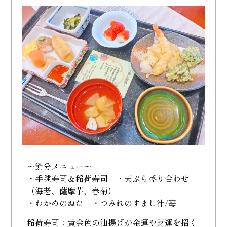
～節分メニュー～
・手毬寿司＆稲荷寿司 ・天ぷら盛り合わせ
（海老、薩摩芋、春菊）
・わかめのぬた ・つみれのすまし汁/苺
稲荷寿司：黄金色の油揚げが金運や財運を招く