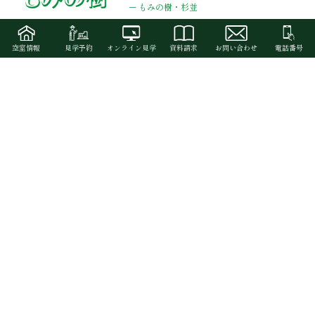
–
もみの樹・杉並
–
もみの樹・横浜鶴見
–
もみの樹・渋谷本町
空室情報
見学予約
オンライン見学
資料請求
お問い合わせ
電話番号
–
ネオ・サミット湯河原
–
ネオ・サミット茅ヶ崎(住宅型)
–
ネオ・サミット茅ヶ崎(介護付)
イベント情報
季刊誌「こころつなぐ」
コーポレートサイトトップ
会社情報
採用情報
お問い合わせ
サイトのご利用について