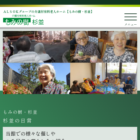
ＡＬＳＯＫグループの介護付有料老人ホーム【もみの樹・杉並】
メニュー
もみの樹・杉並
杉並の日常
当館での様々な催しや