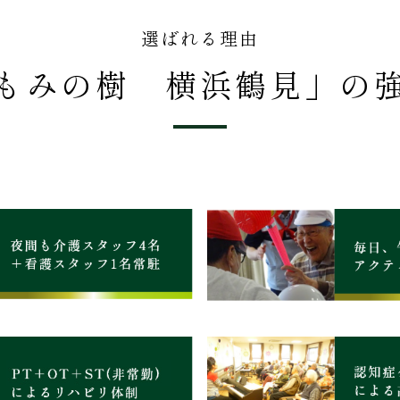
選ばれる理由
もみの樹 横浜鶴見」
の